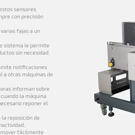
estos sensores
mpre con precisión
varias fajas a un
e sistema le permite
ductos sin necesidad
smite notificaciones
al a otras máquinas de
doras informan sobre
, cuando la máquina
ecesario reponer el
a la reposición de
nactividad.
 mover fácilmente