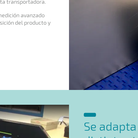
ta transportadora.
medición avanzado
sición del producto y
Se adapta