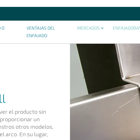
O O
VENTAJAS DEL
MERCADOS
ENFAJADORA
ENFAJADO
ll
er el producto sin
 proporcionar un
estros otros modelos,
l arco. En su lugar,