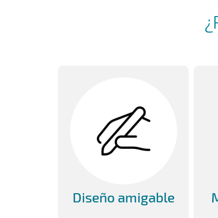
¿
ncia
nal en
mundo
Diseño amigable