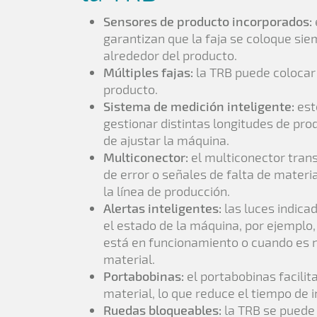
Sensores de producto incorporados:
garantizan que la faja se coloque sie
alrededor del producto.
Múltiples fajas:
la TRB puede colocar 
producto.
Sistema de medición inteligente:
est
gestionar distintas longitudes de pro
de ajustar la máquina.
Multiconector:
el multiconector tran
de error o señales de falta de materi
la línea de producción.
Alertas inteligentes:
las luces indica
el estado de la máquina, por ejemplo
está en funcionamiento o cuando es n
material.
Portabobinas:
el portabobinas facilit
material, lo que reduce el tiempo de i
Ruedas bloqueables:
la TRB se puede