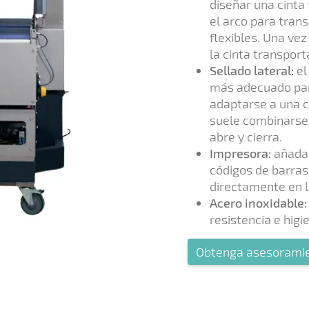
diseñar una cinta
el arco para tran
flexibles. Una ve
la cinta transport
Sellado lateral:
el
más adecuado par
adaptarse a una c
suele combinarse 
abre y cierra.
Impresora:
añada 
códigos de barras
directamente en la
Acero inoxidable:
resistencia e higie
Obtenga asesorami