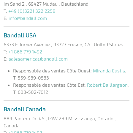
Im Sand 2 , 69427 Mudau , Deutschland
T:
+49 (0)3221 322 2258
E:
info@bandall.com
Bandall USA
6373 E Turner Avenue , 93727 Fresno, CA , United States
T:
+1 866 779 1492
E:
salesamerica@bandall.com
Responsable des ventes Côte Ouest:
Miranda Eustis
.
T: 559-939-0533
Responsable des ventes Côte Est:
Robert Baillargeon
.
T: 603-502-7012
Bandall Canada
889 Pantera Dr. #5 , L4W 2R9 Mississauga, Ontario ,
Canada
T:
+1 866 779 1492