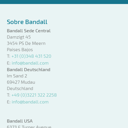
Sobre Bandall
Bandall Sede Central
Damzigt 45
3454 PS De Meern
Paises Bajos
T:
+31 (0)348 431 520
E:
info@bandall.com
Bandall Deutschland
Im Sand 2
69427 Mudau
Deutschland
T:
+49 (0)3221 322 2258
E:
info@bandall.com
Bandall USA
6373 E Turner Avenue