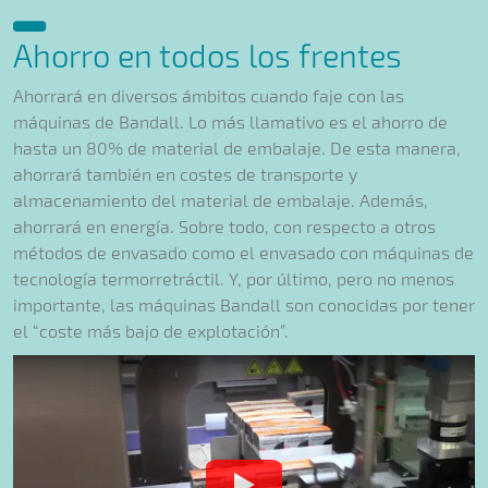
Ahorro en todos los frentes
Ahorrará en diversos ámbitos cuando faje con las
máquinas de Bandall. Lo más llamativo es el ahorro de
hasta un 80% de material de embalaje. De esta manera,
ahorrará también en costes de transporte y
almacenamiento del material de embalaje. Además,
ahorrará en energía. Sobre todo, con respecto a otros
métodos de envasado como el envasado con máquinas de
tecnología termorretráctil. Y, por último, pero no menos
importante, las máquinas Bandall son conocidas por tener
el “coste más bajo de explotación”.