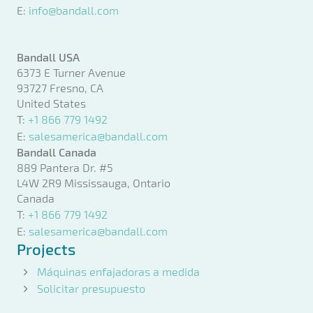
E:
info@bandall.com
Bandall USA
6373 E Turner Avenue
93727 Fresno, CA
United States
T:
+1 866 779 1492
E:
salesamerica@bandall.com
Bandall Canada
889 Pantera Dr. #5
L4W 2R9 Mississauga, Ontario
Canada
T:
+1 866 779 1492
E:
salesamerica@bandall.com
Projects
Máquinas enfajadoras a medida
Solicitar presupuesto