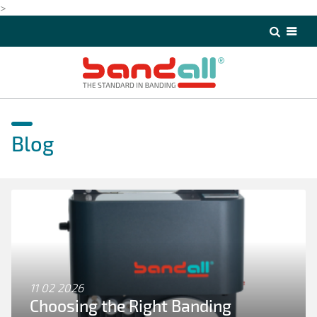
>
>
Blog
11 02 2026
Choosing the Right Banding