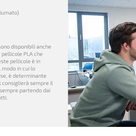
hiumato)
 sono disponibili anche
 pellicole PLA che
ste pellicole è in
l modo in cui lo
aese, è determinante
l consiglierà sempre il
a, sempre partendo dai
tti.