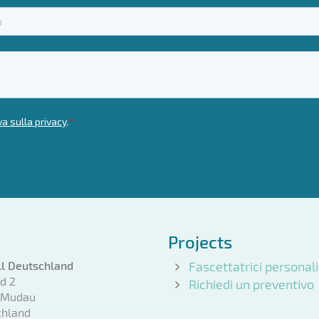
Projects
l Deutschland
Fascettatrici personal
d 2
Richiedi un preventivo
 Mudau
chland