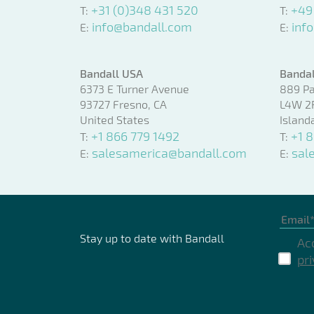
+31 (0)348 431 520
+49
T:
T:
info@bandall.com
inf
E:
E:
Bandall USA
Bandal
6373 E Turner Avenue
889 Pa
93727 Fresno, CA
L4W 2R
United States
Island
+1 866 779 1492
+1 
T:
T:
salesamerica@bandall.com
sal
E:
E:
Stay up to date with Bandall
Ac
pr