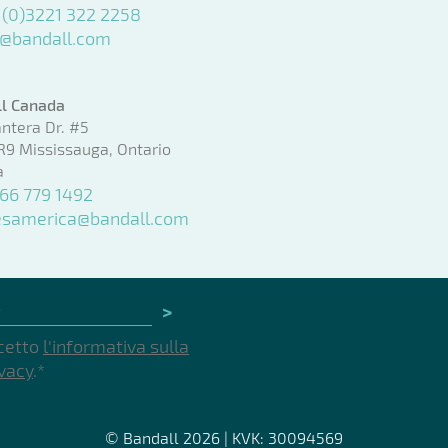
 (0)3221 322 2258
o@bandall.com
l Canada
ntera Dr. #5
9 Mississauga, Ontario
a
866 779 1492
esamerica@bandall.com
>
cetto
l'informativa sulla
ivacy
.
*
© Bandall 2026 | KVK: 30094569