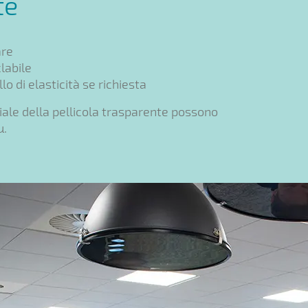
te
are
labile
lo di elasticità se richiesta
iale della pellicola trasparente possono
µ.