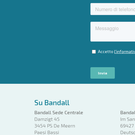
Su Bandall
Bandall Sede Centrale
Bandal
Damzigt 45
Im San
3454 PS De Meern
69427
Paesi Bassi
Deuts