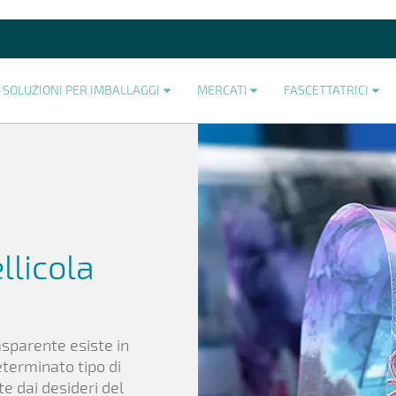
SOLUZIONI PER IMBALLAGGI
MERCATI
FASCETTATRICI
llicola
rasparente esiste in
determinato tipo di
e dai desideri del