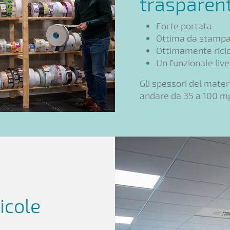
trasparen
Forte portata
Ottima da stamp
Ottimamente ricic
Un funzionale livel
Gli spessori del mater
andare da 35 a 100 m
licole