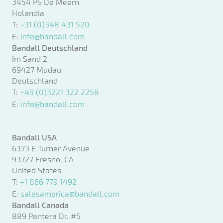
3454 PS De Meern
Holandia
T:
+31 (0)348 431 520
E:
info@bandall.com
Bandall Deutschland
Im Sand 2
69427 Mudau
Deutschland
T:
+49 (0)3221 322 2258
E:
info@bandall.com
Bandall USA
6373 E Turner Avenue
93727 Fresno, CA
United States
T:
+1 866 779 1492
E:
salesamerica@bandall.com
Bandall Canada
889 Pantera Dr. #5