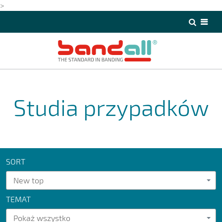
>
>
Studia przypadków
SORT
New top
TEMAT
Pokaż wszystko