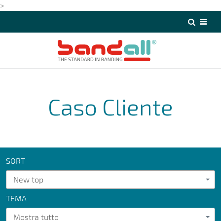
>
>
Caso Cliente
SORT
New top
TEMA
Mostra tutto