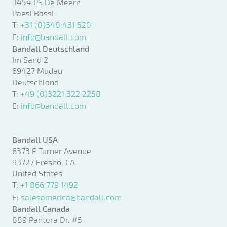
3454 PS De Meern
Paesi Bassi
T:
+31 (0)348 431 520
E:
info@bandall.com
Bandall Deutschland
Im Sand 2
69427 Mudau
Deutschland
T:
+49 (0)3221 322 2258
E:
info@bandall.com
Bandall USA
6373 E Turner Avenue
93727 Fresno, CA
United States
T:
+1 866 779 1492
E:
salesamerica@bandall.com
Bandall Canada
889 Pantera Dr. #5