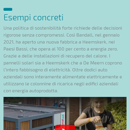
Esempi concreti
Una politica di sostenibilità forte richiede delle decisioni
rigorose senza compromessi. Così Bandall, nel gennaio
2021, ha aperto una nuova fabbrica a Heemskerk, nei
Paesi Bassi, che opera al 100 per cento a energia zero.
Grazie a delle installazioni di recupero del calore. I
pannelli solari sia a Heemskerk che a De Meern coprono
l’intero fabbisogno di elettricità. Oltre dodici auto
aziendali sono interamente alimentate elettricamente e
utilizzano le colonnine di ricarica negli edifici aziendali
con energia autoprodotta.