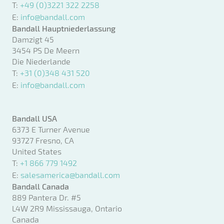
T:
+49 (0)3221 322 2258
E:
info@bandall.com
Bandall Hauptniederlassung
Damzigt 45
3454 PS De Meern
Die Niederlande
T:
+31 (0)348 431 520
E:
info@bandall.com
Bandall USA
6373 E Turner Avenue
93727 Fresno, CA
United States
T:
+1 866 779 1492
E:
salesamerica@bandall.com
Bandall Canada
889 Pantera Dr. #5
L4W 2R9 Mississauga, Ontario
Canada