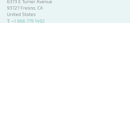
6373 E Turner Avenue
93727 Fresno, CA
United States
T:
+1 866 779 1492
E:
salesamerica@bandall.com
Bandall Canada
889 Pantera Dr. #5
L4W 2R9 Mississauga, Ontario
Canada
T:
+1 866 779 1492
E:
salesamerica@bandall.com
Projects
Kundenspezifische Maschinen
Eine Maschine mieten
Angebot anfordern
Kontakt
Kontakt
Technischer Support